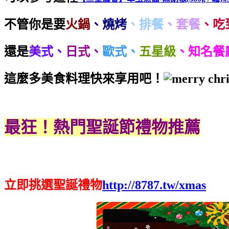
不管你是要
火鍋
、燒烤
、排餐
、套餐
、吃
還是
美式、
日式、
歐式、
五星級
、
知名餐
這麼多美食料理快來享用吧！
最狂！熱門聖誕節禮物推薦
立即挑選聖誕禮物
http://8787.tw/xmas