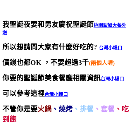
我聖誕夜要和男友慶祝聖誕節
桃園聖誕大餐外
送
所以想請問大家有什麼好吃的?
台灣小糧口
價錢也都OK ，
不要超過3千
(兩個人喔)
你要的聖誕節美食餐廳相關資訊
台灣小糧口
可以參考這裡
台灣小糧口
不管你是要
火鍋
、燒烤
、排餐
、套餐
、吃
到飽