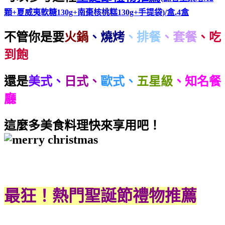
顆+夏威夷軟糖130g+南棗核桃糕130g+手提袋)/盒.4盒
不管你是要
火鍋
、燒烤
、排餐
、套餐
、吃
到飽
還是
美式、
日式、
歐式、
五星級
、
知名餐
廳
這麼多美食料理快來享用吧！
最狂！熱門聖誕節禮物推薦