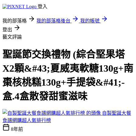
登入
我的部落格
我的部落格後台
我的帳號
登出
藝文評論
聖誕節交換禮物 (綜合堅果塔
X2顆&#43;夏威夷軟糖130g+南
棗核桃糕130g+手提袋&#41;-
盒.4盒散發甜蜜滋味
自製聖誕大餐
食譜網購超人氣排行榜
8年前